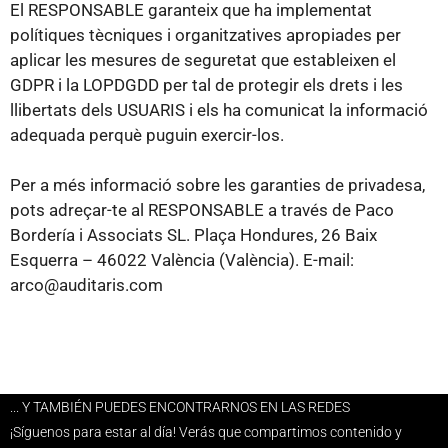
El RESPONSABLE garanteix que ha implementat
polítiques tècniques i organitzatives apropiades per
aplicar les mesures de seguretat que estableixen el
GDPR i la LOPDGDD per tal de protegir els drets i les
llibertats dels USUARIS i els ha comunicat la informació
adequada perquè puguin exercir-los.
Per a més informació sobre les garanties de privadesa,
pots adreçar-te al RESPONSABLE a través de Paco
Bordería i Associats SL. Plaça Hondures, 26 Baix
Esquerra – 46022 València (València). E-mail:
arco@auditaris.com
... Y TAMBIÉN PUEDES ENCONTRARNOS EN LAS REDES
¡Síguenos para estar al día! Verás que compartimos contenido y