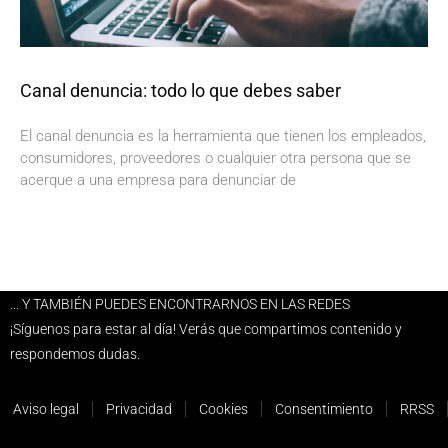
Canal denuncia: todo lo que debes saber
El canal denuncia es la herramienta que tienen los empleados,
consumidores, proveedores o cualquier otra persona que se
acerque a una empresa para denunciar de
... Y TAMBIÉN PUEDES ENCONTRARNOS EN LAS REDES
¡Síguenos para estar al día! Verás que compartimos contenido y
respondemos dudas.
Aviso legal
Privacidad
Cookies
Consentimiento
RRSS